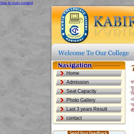
Skip to main content
Home
ক
Admission
য
Seat Capacity
ব
এ
Photo Gallery
অ
Last 3 years Result
জ
contact