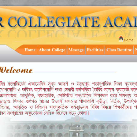
Home
About College
Message
Facilities
Class Routine
বির কলেজিয়েট একাডেমির মূখ্য আদর্শ ও উদ্দেশ্য গতানুগতিক শিক্ষা ব্যবস্থা
ুগোপযোগি ও ভবিষৎ কর্মোপযোগি তথা মেধাবী কর্মশক্তি তৈরির লক্ষ্যে ক্যাডেট কল
িজ্ঞানসম্মত, আধুনিক, ব্যবহারিক, সেমিস্টার পদ্ধতিতে শিক্ষাদান করে সাফল্য 
ছাড়াও শিক্ষার গুণগত মানের উৎকর্ষ সাধনের পাশাপাশি ক্রীড়া, বির্তক, উপস্থি
ভিনয়, আবৃত্তি ও বিভিন্ন সাংস্কৃতিক কর্মকান্ডসহ বিবিধ বিষয়ে শিক্ষার্থীদের পা
ীবন সংগ্রামের অকুতোভয় সৈনিক হিসেবে গড়ে তোলা।