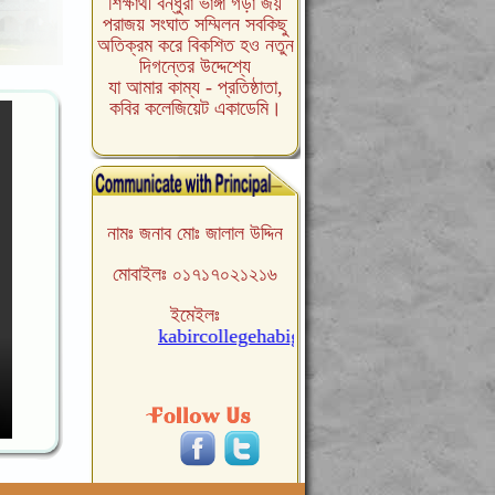
শিক্ষার্থী বন্ধুরা ভাঙ্গা গড়া জয়
পরাজয় সংঘাত সম্মিলন সবকিছু
অতিক্রম করে বিকশিত হও নতুন
দিগন্তের উদ্দেশ্যে
যা আমার কাম্য - প্রতিষ্ঠাতা,
কবির কলেজিয়েট একাডেমি।
.
নামঃ জনাব মোঃ জালাল উদ্দিন
মোবাইলঃ ০১৭১৭০২১২১৬
ইমেইলঃ
kabircollegehabiganj@gmail.com