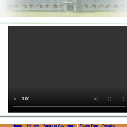
Home
|
History
|
Board of Governors
|
Future Plan
|
Results